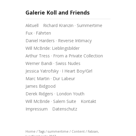
Galerie Koll and Friends
Aktuell
Richard Kranzin · Summertime
Fux · Fährten
Daniel Harders · Reverse Intimacy
Will McBride: Lieblingsbilder
Arthur Tress · From a Private Collection
Werner Bandi · Swiss Nudes
Jessica Yatrofsky · I Heart Boy/Girl
Marc Martin · Dur Labeur
James Bidgood
Derek Ridgers · London Youth
Will McBride · Salem Suite
Kontakt
Impressum
Datenschutz
Home
/
Tags
/
summertime
/
Content
/
Fabian,