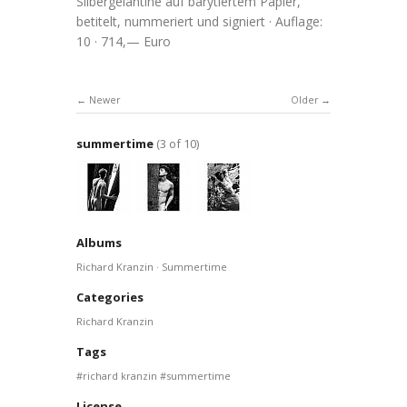
Silbergelantine auf barytiertem Papier,
betitelt, nummeriert und signiert · Auflage:
10 · 714,— Euro
Newer
Older
summertime
(3 of 10)
Albums
Richard Kranzin · Summertime
Categories
Richard Kranzin
Tags
richard kranzin
summertime
License