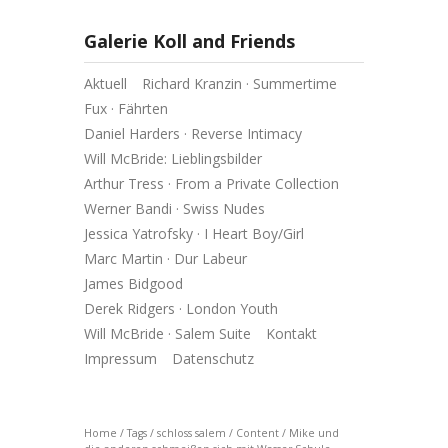
Galerie Koll and Friends
Aktuell
Richard Kranzin · Summertime
Fux · Fährten
Daniel Harders · Reverse Intimacy
Will McBride: Lieblingsbilder
Arthur Tress · From a Private Collection
Werner Bandi · Swiss Nudes
Jessica Yatrofsky · I Heart Boy/Girl
Marc Martin · Dur Labeur
James Bidgood
Derek Ridgers · London Youth
Will McBride · Salem Suite
Kontakt
Impressum
Datenschutz
Home
/
Tags
/
schloss salem
/
Content
/
Mike und