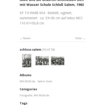
mit Wasser Schule Schloß Salem, 1963
KF TH WMB 004 · Betitelt, signiert,
nummeriert · ca. 53×36 cm auf Adox MCC
110 61×50,8 cm
Newer
Older
schloss salem
(10 of 16)
Albums
Will McBride · Salem Suite
Categories
Fotografie
,
Will McBride
Tags