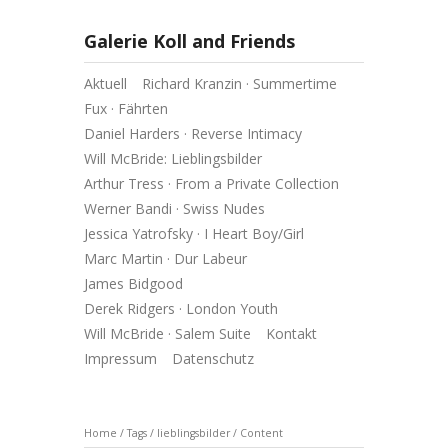
Galerie Koll and Friends
Aktuell
Richard Kranzin · Summertime
Fux · Fährten
Daniel Harders · Reverse Intimacy
Will McBride: Lieblingsbilder
Arthur Tress · From a Private Collection
Werner Bandi · Swiss Nudes
Jessica Yatrofsky · I Heart Boy/Girl
Marc Martin · Dur Labeur
James Bidgood
Derek Ridgers · London Youth
Will McBride · Salem Suite
Kontakt
Impressum
Datenschutz
Home
/
Tags
/
lieblingsbilder
/
Content