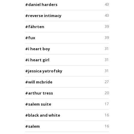
daniel harders
43
reverse intimacy
43
fährten
39
fux
39
i heart boy
31
i heart girl
31
jessica yatrofsky
31
will mcbride
27
arthur tress
20
salem suite
17
black and white
16
salem
16