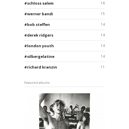
schloss salem
16
werner bandi
15
bob steffen
14
derek ridgers
14
london youth
14
silbergelatine
14
richard kranzin
11
Featured albums