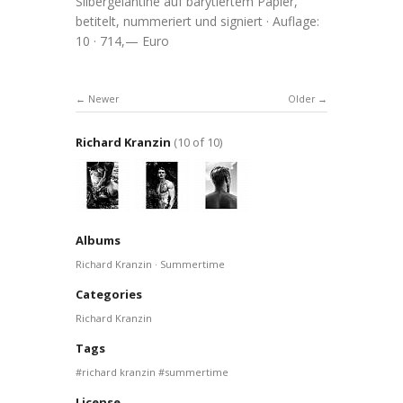
Silbergelantine auf barytiertem Papier,
betitelt, nummeriert und signiert · Auflage:
10 · 714,— Euro
Newer
Older
Richard Kranzin
(10 of 10)
Albums
Richard Kranzin · Summertime
Categories
Richard Kranzin
Tags
richard kranzin
summertime
License